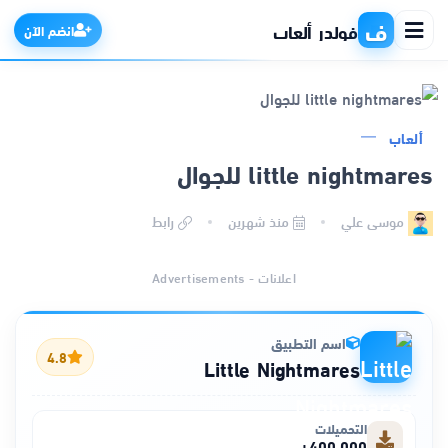
ف
فولدر ألعاب
انضم الآن
ألعاب
الرئيسية
little nightmares للجوال
التطبيقات
موسى علي
منذ شهرين
رابط
الألعاب
اعلانات - Advertisements
مواقع
اسم التطبيق
4.8
Little Nightmares
ذكاء اصطناعي
التحميلات
400,000+