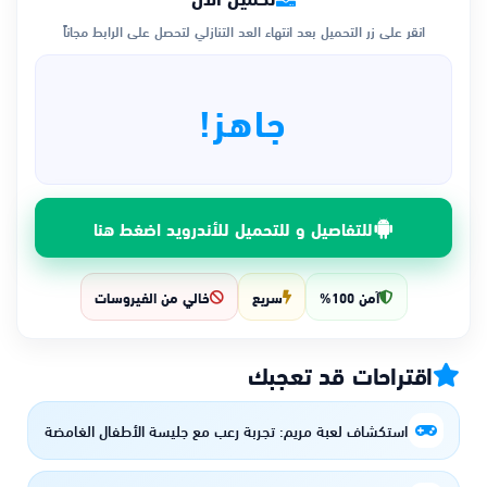
انقر على زر التحميل بعد انتهاء العد التنازلي لتحصل على الرابط مجاناً
جاهز!
للتفاصيل و للتحميل للأندرويد اضغط هنا
آمن 100%
سريع
خالي من الفيروسات
اقتراحات قد تعجبك
استكشاف لعبة مريم: تجربة رعب مع جليسة الأطفال الغامضة