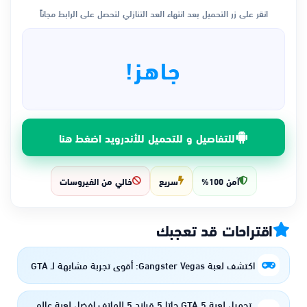
انقر على زر التحميل بعد انتهاء العد التنازلي لتحصل على الرابط مجاناً
جاهز!
للتفاصيل و للتحميل للأندرويد اضغط هنا
آمن 100%
سريع
خالي من الفيروسات
اقتراحات قد تعجبك
اكتشف لعبة Gangster Vegas: أقوى تجربة مشابهة لـ GTA
تحميل لعبة GTA 5 جاتا 5 قراند 5 للهاتف افضل لعبة عالم