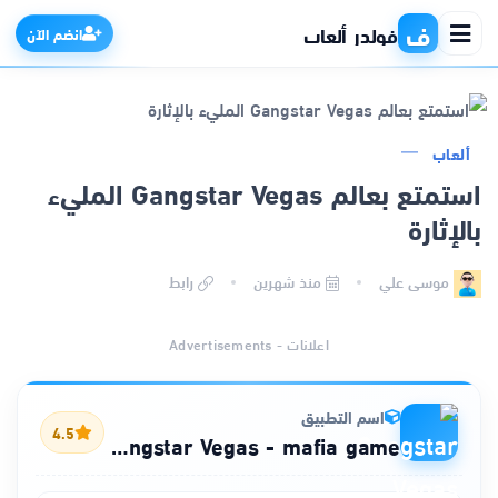
ف
فولدر ألعاب
انضم الآن
ألعاب
الرئيسية
استمتع بعالم Gangstar Vegas المليء
بالإثارة
التطبيقات
موسى علي
منذ شهرين
رابط
الألعاب
اعلانات - Advertisements
مواقع
ذكاء اصطناعي
اسم التطبيق
4.5
Gangstar Vegas - mafia game